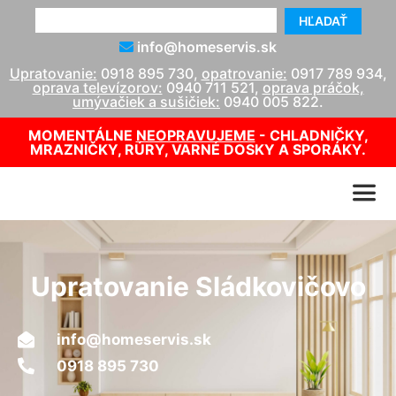
HĽADAŤ
info@homeservis.sk
Upratovanie:
0918 895 730
,
opatrovanie:
0917 789 934
,
oprava televízorov:
0940 711 521
,
oprava práčok,
umývačiek a sušičiek:
0940 005 822
.
MOMENTÁLNE
NEOPRAVUJEME
- CHLADNIČKY,
MRAZNIČKY, RÚRY, VARNÉ DOSKY A SPORÁKY.
Upratovanie Sládkovičovo
info@homeservis.sk
0918 895 730