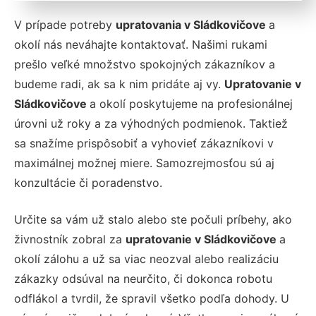
V prípade potreby
upratovania v Sládkovičove
a
okolí nás neváhajte kontaktovať. Našimi rukami
prešlo veľké množstvo spokojných zákazníkov a
budeme radi, ak sa k nim pridáte aj vy.
Upratovanie v
Sládkovičove
a okolí poskytujeme na profesionálnej
úrovni už roky a za výhodných podmienok. Taktiež
sa snažíme prispôsobiť a vyhovieť zákazníkovi v
maximálnej možnej miere. Samozrejmosťou sú aj
konzultácie či poradenstvo.
Určite sa vám už stalo alebo ste počuli príbehy, ako
živnostník zobral za
upratovanie v Sládkovičove
a
okolí zálohu a už sa viac neozval alebo realizáciu
zákazky odsúval na neurčito, či dokonca robotu
odflákol a tvrdil, že spravil všetko podľa dohody. U