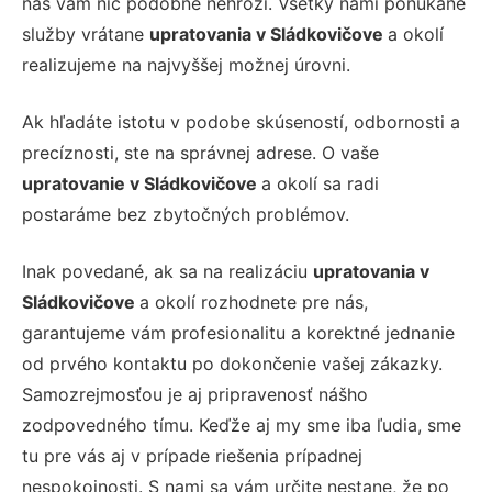
nás vám nič podobné nehrozí. Všetky nami ponúkané
služby vrátane
upratovania v Sládkovičove
a okolí
realizujeme na najvyššej možnej úrovni.
Ak hľadáte istotu v podobe skúseností, odbornosti a
precíznosti, ste na správnej adrese. O vaše
upratovanie v Sládkovičove
a okolí sa radi
postaráme bez zbytočných problémov.
Inak povedané, ak sa na realizáciu
upratovania v
Sládkovičove
a okolí rozhodnete pre nás,
garantujeme vám profesionalitu a korektné jednanie
od prvého kontaktu po dokončenie vašej zákazky.
Samozrejmosťou je aj pripravenosť nášho
zodpovedného tímu. Keďže aj my sme iba ľudia, sme
tu pre vás aj v prípade riešenia prípadnej
nespokojnosti. S nami sa vám určite nestane, že po