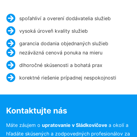
spoľahliví a overení dodávatelia služieb
vysoká úroveň kvality služieb
garancia dodania objednaných služieb
nezáväzná cenová ponuka na mieru
dlhoročné skúsenosti a bohatá prax
korektné riešenie prípadnej nespokojnosti
Kontaktujte nás
Máte záujem o
upratovanie v Sládkovičove
a okolí a
hľadáte skúsených a zodpovedných profesionálov za